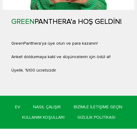
GREEN
PANTHERA’a HOŞ GELDİN!
GreenPanthera'ya üye olun ve para kazanın!
Anket doldurmaya katıl ve düşüncelerin için ödül al!
Üyelik, %100 ücretsizdir.
EV
NASIL ÇALIŞIR
BIZIMLE ILETIŞIME GEÇIN
KULLANIM KOŞULLARI
GIZLILIK POLITIKASI